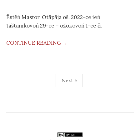
Ěstěń Mastor, Otäpäja oš. 2022-ce ień
taštamkovoń 29-ce – ožokovoń 1-ce či
CONTINUE READING →
Posts
Next »
pagination