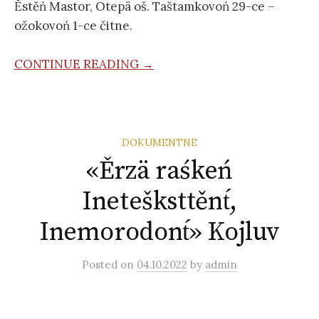
Ěstěń Mastor, Otepä oš. Taštamkovoń 29-ce –
ožokovoń 1-ce čitne.
CONTINUE READING →
DOKUMENTNE
«Ěrzä raśkeń
Inetešksttěnt́,
Inemorodont́» Kojluv
Posted
on
04.10.2022
by
admin