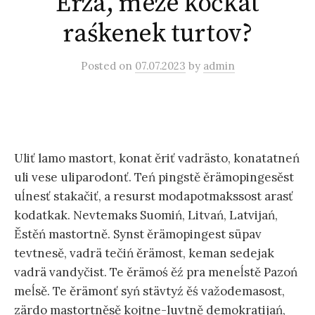
Ěrzä, meze kočkat
raśkenek turtov?
Posted
on
07.07.2023
by
admin
Uliť lamo mastort, konat ěriť vadrästo, konatatneń
uli vese uliparodonť. Teń pingstě ěrämopingesěst
uĺnesť stakačiť, a resurst modapotmakssost arasť
kodatkak. Nevtemaks Suomiń, Litvań, Latvijań,
Ěstěń mastortně. Synst ěrämopingest süpav
tevtnesě, vadrä tečiń ěrämost, keman sedejak
vadrä vandyčist. Te ěrämoś ěź pra meneĺstě Pazoń
meĺsě. Te ěrämonť syń stävtyź ěś važodemasost,
zärdo mastortněsě kojtne-luvtně demokratijań,