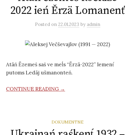
2022 ień Ěrzä Lomanenť
Posted
on
22.01.2023
by
admin
Atäń Ězemeś saś ve meĺs “Ěrzä-2022” lement́
putoms Ledäj ušmanonteń.
CONTINUE READING →
DOKUMENTNE
Ukrainań raśkent́ 1932 –