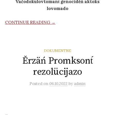
Vačodokulovtomant́ genociděń aktoks
lovomado
CONTINUE READING →
DOKUMENTNE
Ěrzäń Promksont́
rezolücijazo
Posted
on
06.10.2022
by
admin