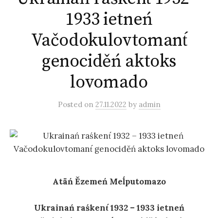
1933 ietneń
Vačodokulovtomant́
genociděń aktoks
lovomado
Posted
on
27.11.2022
by
admin
Atäń Ězemeń Meĺputomazo
Ukrainań raśkent́ 1932 – 1933 ietneń