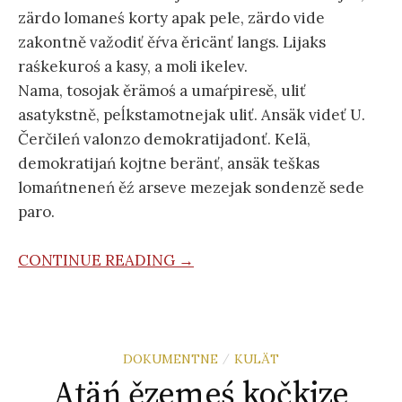
zärdo lomaneś korty apak pele, zärdo vide
zakontně važodiť ěŕva ěricänť langs. Lijaks
raśkekuroś a kasy, a moli ikelev.
Nama, tosojak ěrämoś a umaŕpiresě, uliť
asatykstně, peĺkstamotnejak uliť. Ansäk videť U.
Čerčileń valonzo demokratijadonť. Kelä,
demokratijań kojtne beränť, ansäk teškas
lomańtneneń ěź arseve mezejak sondenzě sede
paro.
CONTINUE READING →
DOKUMENTNE
KULÄT
/
Atäń ězemeś kočkize