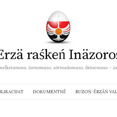
Erzä raśkeń Inäzoros
meĺkstamoso, lovnomaso, sörmadomaso, škinemaso – an
BLIKACIJAT
DOKUMENTNĚ
RUZOŃ-ĚRZÄŃ VA