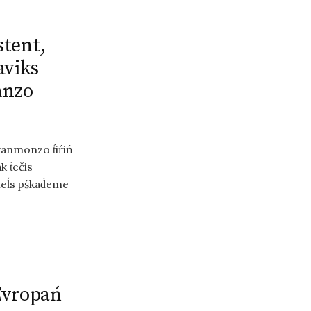
stent,
aviks
́anzo
vanmonzo t́iŕiń
 t́ečis
eĺs pśkad́eme
Evropań