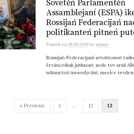
Sovetěń Parlamentěń
Assamblejant́ (ESPA) ik
Rossijań Federacijań na
politikanteń pitneń p
Posted
on
19.09.2019
by
admin
Rossijań Federacijant́ avtohtonoń raśk
ěrzänceśkak jutksost, sede tov arsit́ Aĺ
udmurtoń inesodycänt́, meeĺce tevdentt
« Previous
1
…
12
13
n