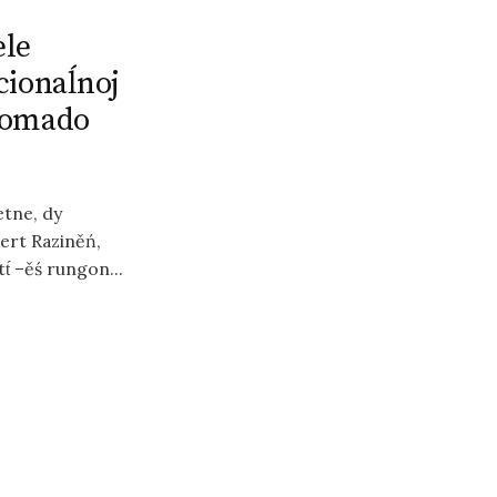
ele
cionaĺnoj
utomado
etne, dy
bert Raziněń,
́ –ěś rungon...