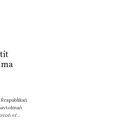
tit
olma
Ŕespubĺikań
onavtolmań
oń eŕ...