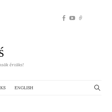
Элемент
Элемент
Элемент
меню
меню
меню
́
säk ěrzäks!
Search
for:
LKS
ENGLISH