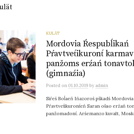
ulät
KULÄT
Mordovia Ŕespubĺikań
Pŕavtvet́ikuront́ karmav
panžoms erźań tonavt
(gimnaźia)
Posted
on
01.10.2019
by
admin
Siŕeś Boĺaeń Ińazoroś pškadś Mordovia 
Pŕavtvet́ikuront́eń Saran ošso erźań t
panžomadont́. Arśemanzo kuvalt, Moskov