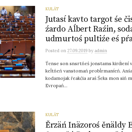
KULÄT
Jutast́ kavto targot śe či
źardo Aĺbert Raźin, sod
udmurtoś pultiźe eś pr
Posted
on
27.09.2019
by
admin
T́ense son snsrtńeś jonstams kird́ient́ 
keĺtńeń vanstomań probĺrmant́eń. Anśak
kodamojak ŕeakćia araś Śeks mon siń m
Evropań...
KULÄT
Ěrzäń Inäzoroś ěnäldy 