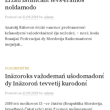
Ěrzäń latinicant́ tevs-ěrämos
noldamodo
Posted
on
12.09.2019
by
admin
Anatolij Räbovoń ěrzäń vasence professoront́-
keĺssodyent́ važodevksěnzě ějs nežedeź, – neeź, koda
Rossijań Federacijaś dy Mordovija Raśkemastoroś
mejsějak...
DOKUMENTNE
Inäzoroks važodemań ušodomadont́
dy Inäzoroń tevvetij kurodont́
Posted
on
12.09.2019
by
admin
2019 ień med́kovoń 13 –ce čistěnt́ (Respublika Mordovija,
Ignadbueń Čukal vele) Atäń Ezemeń meĺspramont́