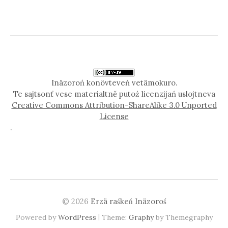
Inäzoroń konövteveń vetämokuro.
Te sajtsonť vese materialtně putoź licenzijań uslojtneva
Creative Commons Attribution-ShareAlike 3.0 Unported
License
.
© 2026
Erzä raśkeń Inäzoroś
|
Powered by
WordPress
Theme:
Graphy
by Themegraphy