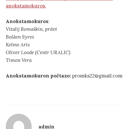
anokstamokuros.
Anokstamokuros‌
:
Vitalij Romaškin, prävt
Boläen‌ Syres‌
Kel‌me Aris
Oliver Loode (Centr URALIC)
Timon‌ Vera
Anokstamokuron‌ počtazo:
promks22@gmail.com
admin