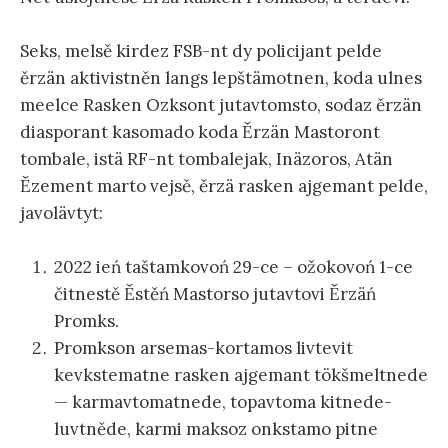
Seks, mel‌sě kirdez‌ FSB-nt‌ dy policijant‌ pel‌de
ěrzän‌ aktivistněn‌ langs lepštämotnen‌, koda ul‌nes‌
meel‌ce Ras‌ken‌ Ozksont‌ jutavtomsto, sodaz‌ ěrzän‌
diasporant‌ kasomado koda Ěrzän‌ Mastoront‌
tombale, istä RF-nt‌ tombalejak, Inäzoros‌, Atän‌
Ězement‌ marto vejsě, ěrzä ras‌ken‌ ajgemant‌ pel‌de,
javolävtyt‌:
2022 ień taštamkovoń 29-ce – ožokovoń 1-ce
čitnestě Ěstěń Mastorso jutavtovi Ěrzäń
Promks.
Promkson‌ arsemas-kortamos livtevit‌
kevkstematne ras‌ken‌ ajgemant‌ tökšmel‌tnede
— karmavtomatnede, topavtoma kitnede-
luvtněde, karmi maksoz‌ onkstamo pitne