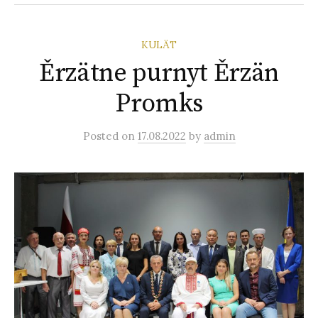
KULÄT
Ěrzätne purnyt‌ Ěrzän‌
Promks
Posted
on
17.08.2022
by
admin