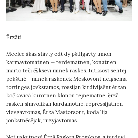
Ěrzät!
Meel‌ce škas‌ stävty odt dy pštilgavty umon‌
karmavtomatnen‌ — terdematnen‌, konatnen‌
marto teči ěšksevi minek ras‌kes‌. Jutksost sehtej
pokštně – minek ras‌kenek Moskovont‌ nel‌gsema
tortinges jovkstamos‌, rossijan‌ kirdivijsěnt‌ ěrzän‌
kočkavicä kurotnen‌ klonon‌ tejnematne, ěrzä
ras‌ken‌ simvolikan‌ kardamotne, repressijatnen‌
vievgavtomas‌, Ěrzä Mastorsont‌, koda lija
jonkstněsějak, ruzyjavtomas‌.
Net‌ uslojtnesě Ěrzä Ras‌ken‌ Promksos‌, a terdevi.