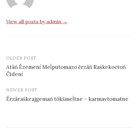
View all posts by admin →
OLDER POST
Post
Atäń Ězement́ Meĺputomazo ěrzäń Raśkekoctoń
navigation
Čident́
NEWER POST
Ěrzäraśkeajgemań tökšmeĺtne – karmavtomatne