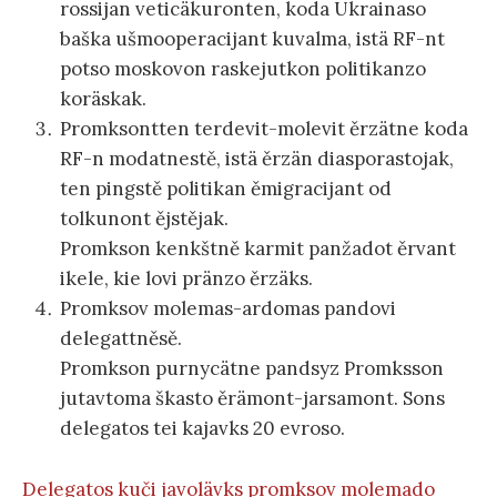
rossijan‌ veticäkuronten‌, koda Ukrainaso
baška ušmooperacijant‌ kuvalma, istä RF-nt‌
potso moskovon‌ ras‌kejutkon‌ politikanzo
koräskak.
Promksontten‌ terdevit‌-molevit‌ ěrzätne koda
RF-n‌ modatnestě, istä ěrzän‌ diasporastojak,
ten‌ pingstě politikan‌ ěmigracijant‌ od
tolkunont‌ ějstějak.
Promkson‌ kenkštně karmit‌ panžadot ěr‌vant‌
ikele, kie lovi pränzo ěrzäks.
Promksov molemas‌-ardomas‌ pandovi
delegattněsě.
Promkson‌ purnycätne pandsyz‌ Promksson‌
jutavtoma škasto ěrämont‌-jarsamont‌. Sons‌
delegatos‌ tei kajavks 20 evroso.
Delegatos‌ kuči javolävks promksov molemado