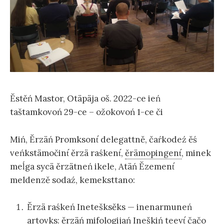
Ěstěń Mastor, Otäpäja oš. 2022-ce ień
taštamkovoń 29-ce – ožokovoń 1-ce či
Miń, Ěrzäń Promksont́ delegattně, čaŕkodeź ěś
veńkstämočint́ ěrzä raśkent́,
ěrämopingent́
, minek
meĺga sycä ěrzätneń ikele, Atäń Ězement́
meldenzě sodaź, kemeksttano:
Ěrzä raśkeń Inetešksěks — inenarmuneń
artovks: ěrzäń mifologijań Ineškiń teevt́ čačo