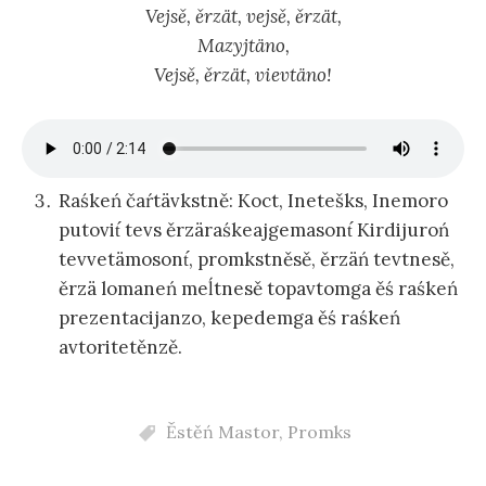
Vejsě, ěrzät, vejsě, ěrzät,
Mazyjtäno,
Vejsě, ěrzät, vievtäno!
Raśkeń čaŕtävkstně: Koct, Inetešks, Inemoro
putovit́ tevs ěrzäraśkeajgemasont́ Kirdijuroń
tevvetämosont́, promkstněsě, ěrzäń tevtnesě,
ěrzä lomaneń meĺtnesě topavtomga ěś raśkeń
prezentacijanzo, kepedemga ěś raśkeń
avtoritetěnzě.
Ěstěń Mastor
,
Promks