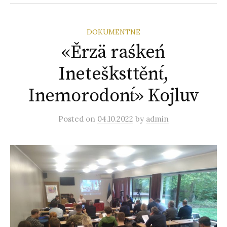
DOKUMENTNE
«Ěrzä raśkeń
Inetešksttěnt́,
Inemorodont́» Kojluv
Posted
on
04.10.2022
by
admin