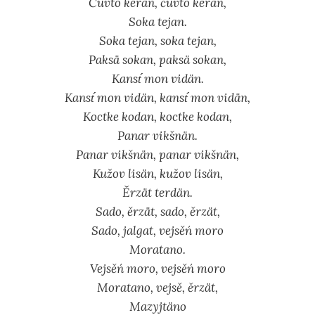
Čuvto kerän, čuvto kerän,
Soka tejan.
Soka tejan, soka tejan,
Paksä sokan, paksä sokan,
Kanst́ mon vidän.
Kanst́ mon vidän, kanst́ mon vidän,
Koctke kodan, koctke kodan,
Panar vikšnän.
Panar vikšnän, panar vikšnän,
Kužov lisän, kužov lisän,
Ěrzät terdän.
Sado, ěrzät, sado, ěrzät,
Sado, jalgat, vejsěń moro
Moratano.
Vejsěń moro, vejsěń moro
Moratano, vejsě, ěrzät,
Mazyjtäno