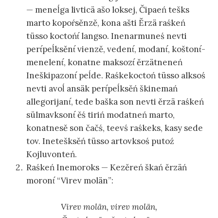
— meneĺga livticä ašo loksej, Čipaeń tešks
marto kopoŕsěnzě, kona ašti Ěrzä raśkeń
tüsso koctońt́ langso. Inenarmuneś nevti
pert́peĺksěnt́ vienzě, vedent́, modant́, koštont́-
menelent́, konatne maksozt́ ěrzätneneń
Ineškipazont́ peĺde. Raśkekoctoń tüsso alksoś
nevti avoĺ ansäk pert́peĺksěń škinemań
allegorijant́, tede baška son nevti ěrzä raśkeń
sülmavksont́ ěś tiriń modatneń marto,
konatnesě son čačś, teevś raśkeks, kasy sede
tov. Inetešksěń tüsso artovksoś putoź
Kojluvonteń.
Raśkeń Inemoroks — Kezěreń škań ěrzäń
moront́ “Virev molän”:
Virev molän, virev molän,