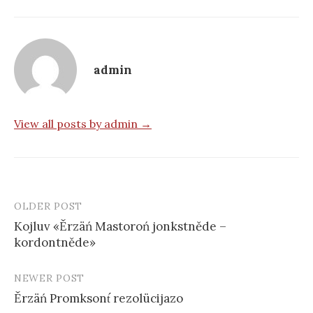
admin
View all posts by admin →
OLDER POST
Post
Kojluv «Ěrzäń Mastoroń jonkstněde –
navigation
kordontněde»
NEWER POST
Ěrzäń Promksont́ rezolücijazo