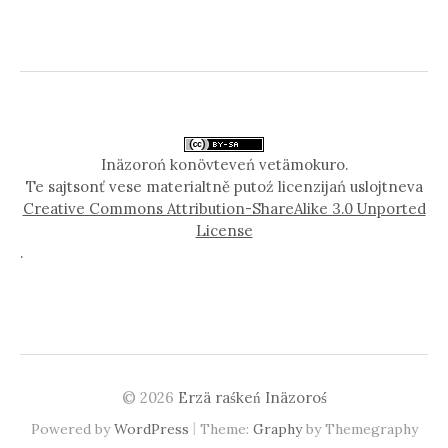
Inäzoroń konövteveń vetämokuro.
Te sajtsonť vese materialtně putoź licenzijań uslojtneva
Creative Commons Attribution-ShareAlike 3.0 Unported
License
.
© 2026
Erzä raśkeń Inäzoroś
|
Powered by
WordPress
Theme:
Graphy
by Themegraphy