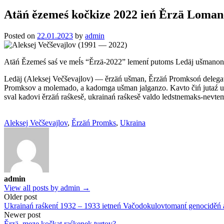
Atäń ězemeś kočkize 2022 ień Ěrzä Loma
Posted
on
22.01.2023
by
admin
Atäń Ězemeś saś ve meĺs “Ěrzä-2022” lement́ putoms Ledäj ušmanon
Ledäj (Aleksej Večševajlov) — ěrzäń ušman, Ěrzäń Promksoń delegat.
Promksov a molemado, a kadomga ušman jalganzo. Kavto čiń jutaź uĺ
sval kadovi ěrzäń raśkesě, ukrainań raśkesě valdo ledstnemaks-nevte
Aleksej Večševajlov
,
Ěrzäń Promks
,
Ukraina
admin
View all posts by admin →
Post
Older post
Ukrainań raśkent́ 1932 – 1933 ietneń Vačodokulovtomant́ genociděn
navigation
Newer post
Ěrzä, meze kočkat raśkenek turtov?