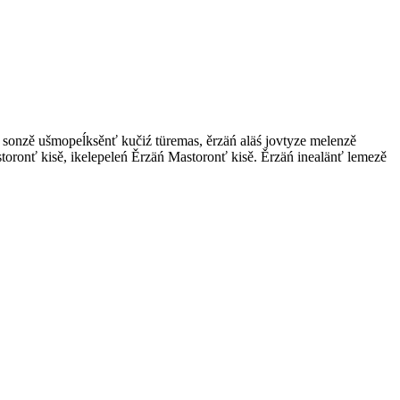
 sonzě ušmopeĺksěnť kučiź türemas, ěrzäń aläś jovtyze melenzě
ronť kisě, ikelepeleń Ěrzäń Mastoronť kisě. Ěrzäń inealänť lemezě