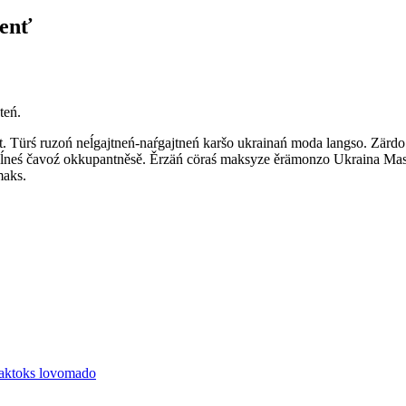
nenť
teń.
 Türś ruzoń neĺgajtneń-naŕgajtneń karšo ukrainań moda langso. Zärdo
neś čavoź okkupantněsě. Ěrzäń cöraś maksyze ěrämonzo Ukraina Masto
maks.
́ aktoks lovomado