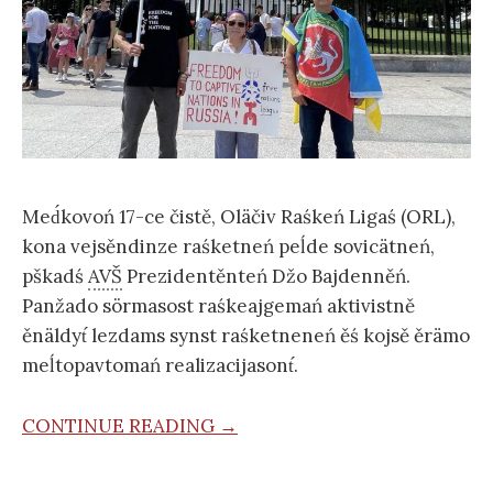
Med́kovoń 17-ce čistě, Oläčiv Raśkeń Ligaś (ORL),
kona vejsěndinze raśketneń peĺde sovicätneń,
pškadś
AVŠ
Prezidentěnteń Džo Bajdenněń.
Panžado sörmasost raśkeajgemań aktivistně
ěnäldyt́ lezdams synst raśketneneń ěś kojsě ěrämo
meĺtopavtomań realizacijasont́.
CONTINUE READING →