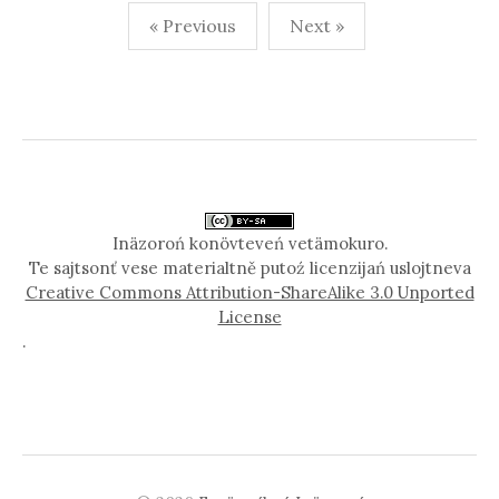
Posts
« Previous
Next »
pagination
Inäzoroń konövteveń vetämokuro.
Te sajtsonť vese materialtně putoź licenzijań uslojtneva
Creative Commons Attribution-ShareAlike 3.0 Unported
License
.