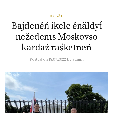
KULÄT
Bajdeněń ikele ěnäldyt́
nežedems Moskovso
kardaź raśketneń
Posted
on
18.07.2022
by
admin