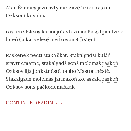
Atäń Ězemeś javolävty melenzě te ień
raśkeń
Ozksont́ kuvalma.
raśkeń
Ozksoś karmi jutavtovomo Pokš Ignadvele
bueń Čukal velesě med́kovoń 9 čistěnt́.
Raśkenek pečti staka škat. Stakalgadst́ kuläń
sravtnematne, stakalgadś sonś molemaś
raśkeń
Ozksov lija jonkstněstě, ombo Mastortněstě.
Stakalgadś molemaś jarmakoń koräskak,
raśkeń
Ozksov sonś pačkodemaśkak.
CONTINUE READING →