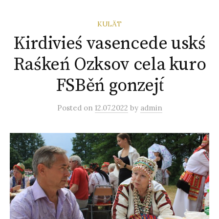
KULÄT
Kirdivieś vasencede uskś
Raśkeń Ozksov cela kuro
FSBěń gonzejt́
Posted
on
12.07.2022
by
admin