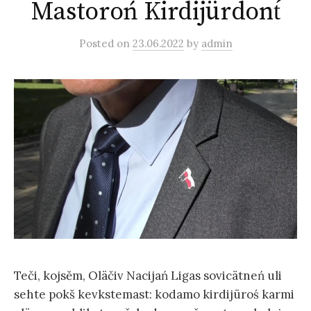
Mastoroń Kirdijürdont́
Posted
on
23.06.2022
by
admin
Teči, kojsěm, Oläčiv Nacijań Ligas sovicätneń uli
sehte pokš kevkstemast: kodamo kirdijüroś karmi