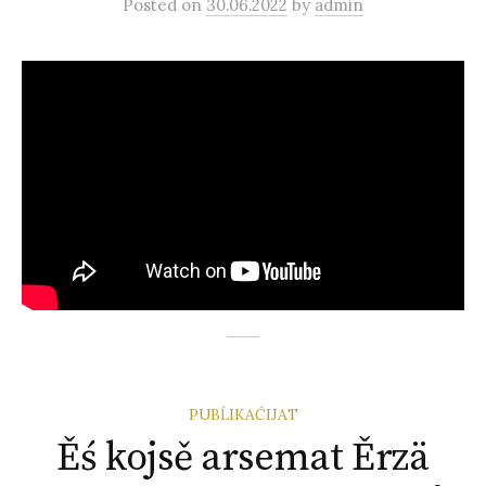
Posted
on
30.06.2022
by
admin
PUBĹIKAĆIJAT
Ěś kojsě arsemat Ěrzä