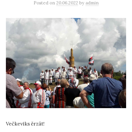
Posted
on
20.06.2022
by
admin
Večkeviks ěrzät!