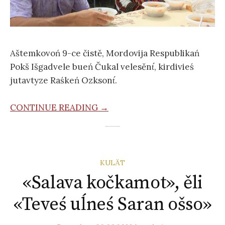
Aštemkovoń 9-ce čistě, Mordovija Respublikań
Pokš Išgadvele bueń Čukal velesěnt́, kirdivieś
jutavtyze Raśkeń Ozksont́.
CONTINUE READING →
KULÄT
«Salava kočkamot», ěli
«Teveś uĺneś Saran ošso»