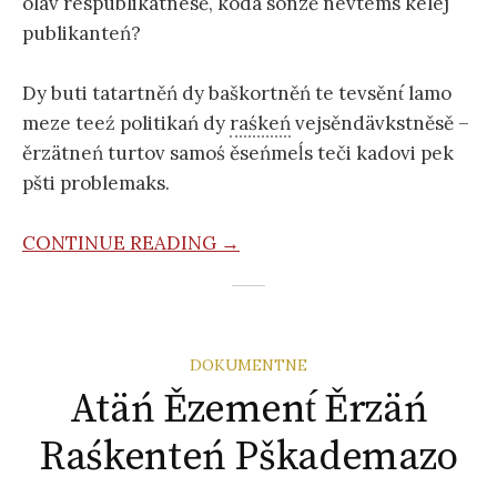
oläv respublikatnesě, koda sonzě nevtems kelej
publikanteń?
Dy buti tatartněń dy baškortněń te tevsěnt́ lamo
meze teeź politikań dy
raśkeń
vejsěndävkstněsě –
ěrzätneń turtov samoś ěseńmeĺs teči kadovi pek
pšti problemaks.
CONTINUE READING →
DOKUMENTNE
Atäń Ězement́ Ěrzäń
Raśkenteń Pškademazo