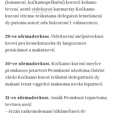
(lomanent́, kočkamopeĺksěnt́) koenzě kolamo
tevent́, sestě
videkuroś
karmavtsy Kočkamo
kuront́ vitems-teškstams delegatoń lemriśment́
dy putoms sonzě ods Inäzoront́ I-vaĺmazonzo.
29-ce sörmadovksoś.
Videkuront́ meĺputovksoś
lovovi pes kemekstazeks dy langozonzo
penäcämot a makstnevit́.
30-ce sörmadovksoś.
Kočkamo kuront́ meeĺce
promksozo jutavtovi Promksont́ ušodoma čistěnt́,
zärdo Kočkamo kuroś teškstni delegattněń dy
maksni tenst vajgeleń maksoma nevks lopatneń.
31-ce sörmadovksoś.
Ansäk Promksoń topavtoma
tevtnes sovit́:
– ěrzäń raśkemolemant́ tökšmeĺtneń dy