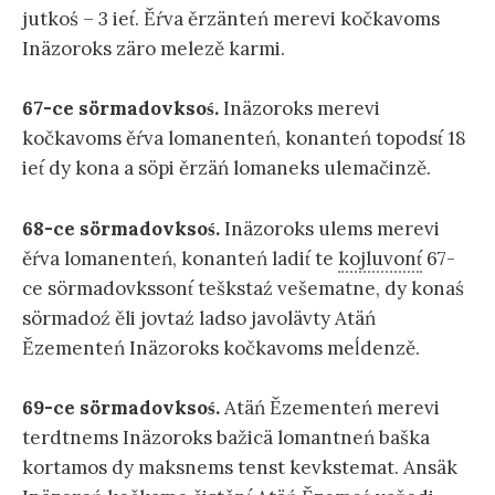
jutkoś – 3 iet́. Ěŕva ěrzänteń merevi kočkavoms
Inäzoroks zäro melezě karmi.
67-ce sörmadovksoś.
Inäzoroks merevi
kočkavoms ěŕva lomanenteń, konanteń topodst́ 18
iet́ dy kona a söpi ěrzäń lomaneks ulemačinzě.
68-ce sörmadovksoś.
Inäzoroks ulems merevi
ěŕva lomanenteń, konanteń ladit́ te
kojluvont́
67-
ce sörmadovkssont́ teškstaź vešematne, dy konaś
sörmadoź ěli jovtaź ladso javolävty Atäń
Ězementeń Inäzoroks kočkavoms meĺdenzě.
69-ce sörmadovksoś.
Atäń Ězementeń merevi
terdtnems Inäzoroks bažicä lomantneń baška
kortamos dy maksnems tenst kevkstemat. Ansäk