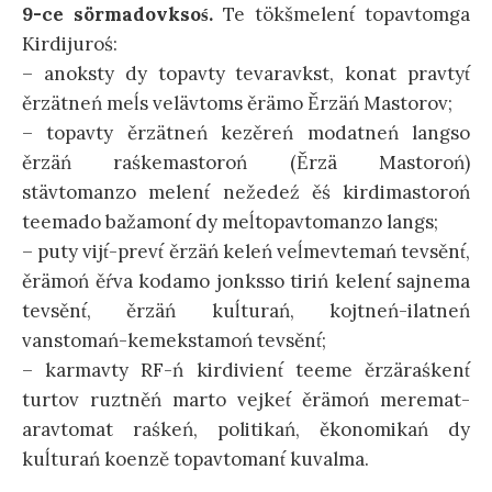
9-ce sörmadovksoś.
Te tökšmelent́ topavtomga
Kirdijuroś:
– anoksty dy topavty tevaravkst, konat pravtyt́
ěrzätneń meĺs velävtoms ěrämo Ěrzäń Mastorov;
– topavty ěrzätneń kezěreń modatneń langso
ěrzäń raśkemastoroń (Ěrzä Mastoroń)
stävtomanzo melent́ nežedeź ěś kirdimastoroń
teemado bažamont́ dy meĺtopavtomanzo langs;
– puty vijt́-prevt́ ěrzäń keleń veĺmevtemań tevsěnt́,
ěrämoń ěŕva kodamo jonksso tiriń kelent́ sajnema
tevsěnt́, ěrzäń kuĺturań, kojtneń-ilatneń
vanstomań-kemekstamoń tevsěnt́;
– karmavty RF-ń kirdivient́ teeme ěrzäraśkent́
turtov ruztněń marto vejket́ ěrämoń meremat-
aravtomat raśkeń, politikań, ěkonomikań dy
kuĺturań koenzě topavtomant́ kuvalma.