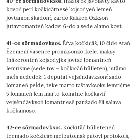
40-ce sörmadovksoś.
Inäzoroś javolävty kavto
kovoń pert́ kočkicätnesě kojsodyeń lemeń
jovtamoń škadont́, zärdo Raśkeń Ozksoń
jutavtomanteń kadovi 6-do a sede alamo kovt.
41-ce sörmadovksoś.
Ěŕva kočkicäś, 10 čide Atäń
Ězement́ vasence promksonzo ikele, maksy
Inäzoronteń kojsodyjks jovtaź lomantneń
lemriśme (sede tov – kočkicäń bülleteń), istämo
meĺs nežedeź: 1 deputat vejsěndävksont́ sädo
lomaneń peĺde, teke marto taštavksoks lemriśme
5 lomaneń lem marto, konatne kočkavit́
vejsěndävksoń lomantnesě panžado ěli salava
kočkamoso.
42-ce sörmadovksoś.
Kočkitäń bülleteneń
teemado kočkicäń meĺputomaś putovi protokols,