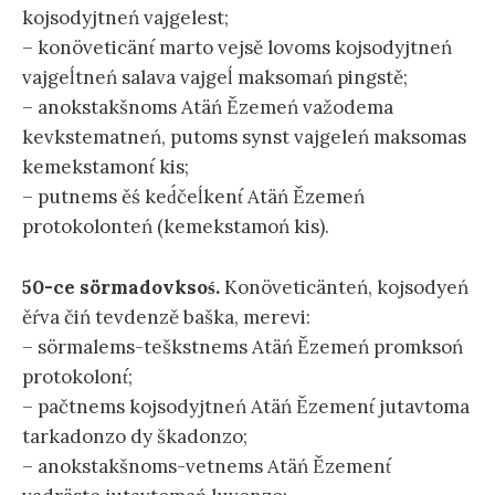
kojsodyjtneń vajgelest;
– konöveticänt́ marto vejsě lovoms kojsodyjtneń
vajgeĺtneń salava vajgeĺ maksomań pingstě;
– anokstakšnoms Atäń Ězemeń važodema
kevkstematneń, putoms synst vajgeleń maksomas
kemekstamont́ kis;
– putnems ěś ked́čeĺkent́ Atäń Ězemeń
protokolonteń (kemekstamoń kis).
50-ce sörmadovksoś.
Konöveticänteń, kojsodyeń
ěŕva čiń tevdenzě baška, merevi:
– sörmalems-teškstnems Atäń Ězemeń promksoń
protokolont́;
– pačtnems kojsodyjtneń Atäń Ězement́ jutavtoma
tarkadonzo dy škadonzo;
– anokstakšnoms-vetnems Atäń Ězement́