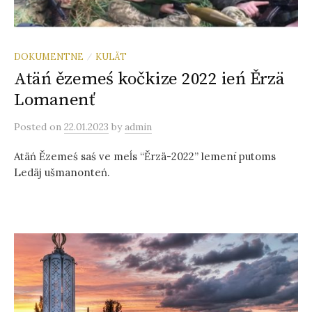
DOKUMENTNE
KULÄT
/
Atäń ězemeś kočkize 2022 ień Ěrzä
Lomanenť
Posted
on
22.01.2023
by
admin
Atäń Ězemeś saś ve meĺs “Ěrzä-2022” lement́ putoms
Ledäj ušmanonteń.