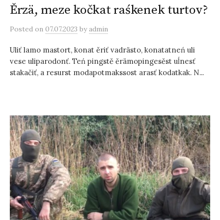
Ěrzä, meze kočkat raśkenek turtov?
Posted
on
07.07.2023
by
admin
Uliť lamo mastort, konat ěriť vadrästo, konatatneń uli
vese uliparodonť. Teń pingstě ěrämopingesěst uĺnesť
stakačiť, a resurst modapotmakssost arasť kodatkak. N...