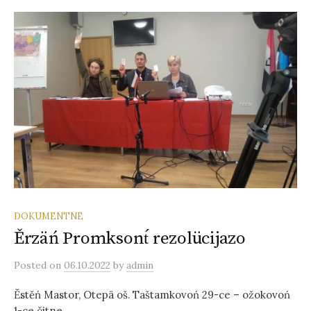
DOKUMENTNE
Ěrzäń Promksont́ rezolücijazo
Posted
on
06.10.2022
by
admin
Ěstěń Mastor, Otepä oš. Taštamkovoń 29-ce – ožokovoń
1-ce čitne.