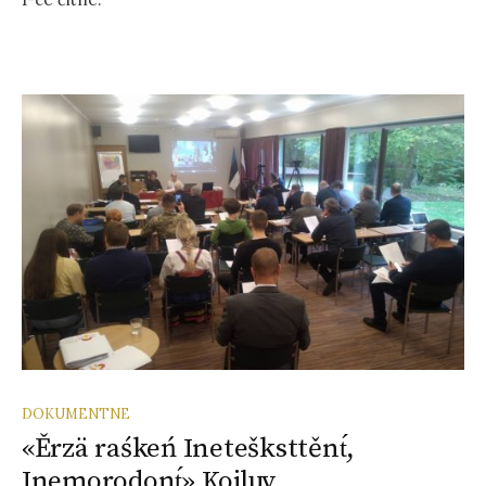
DOKUMENTNE
«Ěrzä raśkeń Inetešksttěnt́,
Inemorodont́» Kojluv