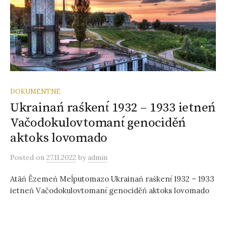
DOKUMENTNE
Ukrainań raśkent́ 1932 – 1933 ietneń
Vačodokulovtomant́ genociděń
aktoks lovomado
Posted
on
27.11.2022
by
admin
Atäń Ězemeń Meĺputomazo Ukrainań raśkent́ 1932 – 1933
ietneń Vačodokulovtomant́ genociděń aktoks lovomado