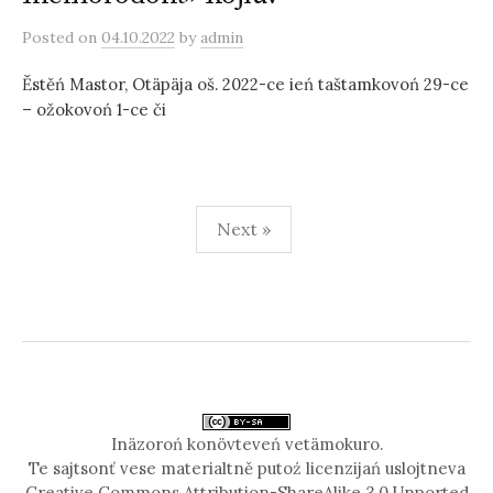
Posted
on
04.10.2022
by
admin
Ěstěń Mastor, Otäpäja oš. 2022-ce ień taštamkovoń 29-ce
– ožokovoń 1-ce či
Posts
Next »
pagination
Inäzoroń konövteveń vetämokuro.
Te sajtsonť vese materialtně putoź licenzijań uslojtneva
Creative Commons Attribution-ShareAlike 3.0 Unported