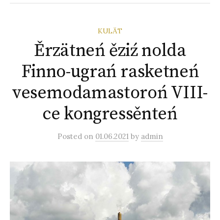
KULÄT
Ěrzätneń ěziź nolda
Finno-ugrań rasketneń
vesemodamastoroń VIII-
ce kongressěnteń
Posted
on
01.06.2021
by
admin