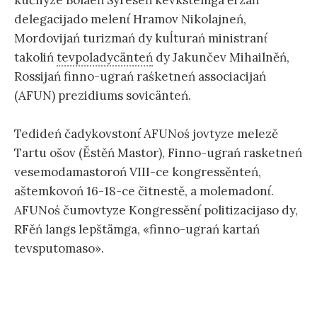
delegacijado melent́ Hramov Nikolajneń,
Mordovijań turizmań dy kuĺturań ministrant́
takoliń
tevpoladycänteń
dy Jakunčev Mihailněń,
Rossijań finno-ugrań raśketneń associacijań
(AFUN) prezidiums sovicänteń.
Tedideń čadykovstont́ AFUNoś jovtyze melezě
Tartu ošov (Ěstěń Mastor), Finno-ugrań rasketneń
vesemodamastoroń VIII-ce kongressěnteń,
aštemkovoń 16-18-ce čitnestě, a molemadont́.
AFUNoś čumovtyze Kongressěnt́ politizacijaso dy,
RFěń langs lepštämga, «finno-ugrań kartań
tevsputomaso».