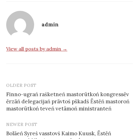
admin
View all posts by admin →
OLDER POST
Post
Finno-ugrań raśketneń mastorütkoń kongressěv
navigation
ěrzäń delegacijań prävtoś pškadś Ěstěń mastoroń
mastorütkoń teveń vetämoń ministranteń
NEWER POST
Boläeń Syreś vasstovś Kaimo Kuusk, Ěstěń