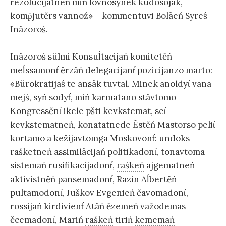
rezolücijatneń miń lovnosynek kudosojak,
komṕjutěrs vannoź» – kommentuvi Boläeń Syreś
Inäzoroś.
Inäzoroś sülmi Konsuĺtacijań komitetěń
meĺssamont́ ěrzäń delegacijant́ pozicijanzo marto:
«Bürokratijaś te ansäk tuvtal. Minek anoldyt́ vana
mejś, syń sodyt́, miń karmatano stävtomo
Kongressěnt́ ikele pšti kevkstemat, set́
kevkstematneń, konatatnede Ěstěń Mastorso pelit́
kortamo a kežijavtomga Moskovont́: undoks
raśketneń assimiläcijań politikadont́, tonavtoma
sistemań rusifikacijadont́,
raśkeń
ajgematneń
aktivistněń pansemadont́, Razin Aĺbertěń
pultamodont́, Juškov Evgenień čavomadont́,
rossijań kirdivient́ Atäń ězemeń važodemas
ěcemadont́, Mariń
raśkeń
tiriń
kememań