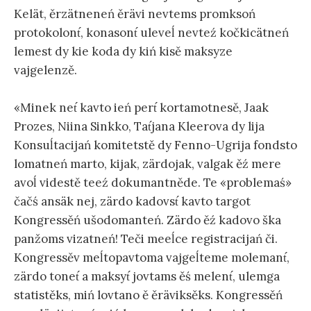
Kelät, ěrzätneneń ěrävi nevtems promksoń
protokolont́, konasont́ uleveĺ nevteź kočkicätneń
lemest dy kie koda dy kiń kisě maksyze
vajgelenzě.
«Minek net́ kavto ień pert́ kortamotnesě, Jaak
Prozes, Niina Sinkko, Tat́jana Kleerova dy lija
Konsuĺtacijań komitetstě dy Fenno-Ugrija fondsto
lomatneń marto, kijak, zärdojak, valgak ěź mere
avoĺ videstě teeź dokumantněde. Te «problemaś»
čačś ansäk nej, zärdo kadovst́ kavto targot
Kongressěń ušodomanteń. Zärdo ěź kadovo ška
panžoms vizatneń! Teči meeĺce registracijań či.
Kongressěv meĺtopavtoma vajgeĺteme molemant́,
zärdo tonet́ a maksyt́ jovtams ěś melent́, ulemga
statistěks, miń lovtano ě ěräviksěks. Kongressěń