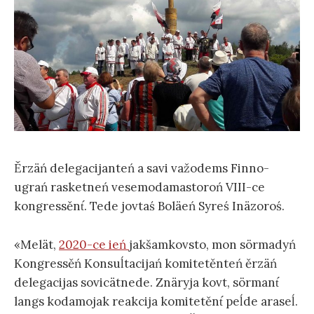
Ěrzäń delegacijanteń a savi važodems Finno-
ugrań rasketneń vesemodamastoroń VIII-ce
kongressěnt́. Tede jovtaś Boläeń Syreś Inäzoroś.
«Melät,
2020-ce ień
jakšamkovsto, mon sörmadyń
Kongressěń Konsuĺtacijań komitetěnteń ěrzäń
delegacijas sovicätnede. Znäryja kovt, sörmant́
langs kodamojak reakcija komitetěnt́ peĺde araseĺ.