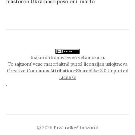
mastoroń Ukrainaso posolont́, marto
Inäzoroń konövteveń vetämokuro.
Te sajtsonť vese materialtně putoź licenzijań uslojtneva
Creative Commons Attribution-ShareAlike 3.0 Unported
License
.
© 2026
Erzä raśkeń Inäzoroś