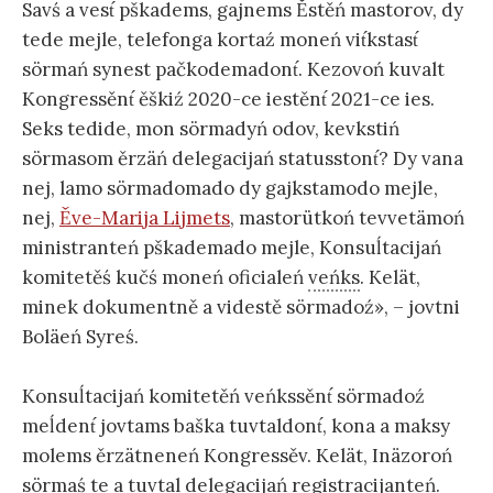
Savś a vest́ pškadems, gajnems Ěstěń mastorov, dy
tede mejle, telefonga kortaź moneń vit́kstast́
sörmań synest pačkodemadont́. Kezovoń kuvalt
Kongressěnt́ ěškiź 2020-ce iestěnt́ 2021-ce ies.
Seks tedide, mon sörmadyń odov, kevkstiń
sörmasom ěrzäń delegacijań statusstont́? Dy vana
nej, lamo sörmadomado dy gajkstamodo mejle,
nej,
Ěve-Marija Lijmets
, mastorütkoń tevvetämoń
ministranteń pškademado mejle, Konsuĺtacijań
komitetěś kučś moneń oficialeń
veńks
. Kelät,
minek dokumentně a videstě sörmadoź», – jovtni
Boläeń Syreś.
Konsuĺtacijań komitetěń veńkssěnt́ sörmadoź
meĺdent́ jovtams baška tuvtaldont́, kona a maksy
molems ěrzätneneń Kongressěv. Kelät, Inäzoroń
sörmaś te a tuvtal delegacijań registracijanteń.