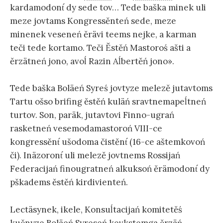
kardamodont́ dy sede tov… Tede baška minek uli
meze jovtams Kongressěnteń sede, meze
minenek veseneń ěrävi teems nejke, a karman
teči tede kortamo. Teči Ěstěń Mastoroś ašti a
ěrzätneń jono, avoĺ Razin Aĺbertěń jono».
Tede baška Boläeń Syreś jovtyze melezě jutavtoms
Tartu ošso brifing ěstěń kuläń sravtnemapeĺtneń
turtov. Son, paräk, jutavtovi Finno-ugrań
rasketneń vesemodamastoroń VIII-ce
kongressěnt́ ušodoma čistěnt́ (16-ce aštemkovoń
či). Inäzoront́ uli melezě jovtnems Rossijań
Federacijań finougratneń alkuksoń ěrämodont́ dy
pškadems ěstěń kirdivienteń.
Lectäsynek, ikele, Konsuĺtacijań komitetěś
kučnyze Boläeń Syreseń kevkstemga ěrzäń